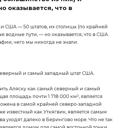
но оказывается, что в
и США — 50 штатов, их столицы (по крайней
е водные пути, — но оказывается, что в США
афии, чего мы никогда не знали.
 северный и самый западный штат США.
ить Аляску как самый северный и самый
ая площадь почти 1 718 000 км², является
ожена в самой крайней северо-западной
же известный как Уткягвик, является самым
а уходят далеко в Берингово море. Что не так
же является домом для самой восточной точки