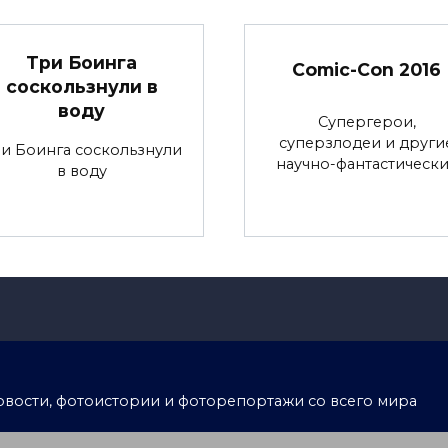
Три Боинга
Comic-Con 2016
соскользнули в
воду
Супергерои,
суперзлодеи и други
и Боинга соскользнули
научно-фантастическ
в воду
тоновости, фотоистории и фоторепортажи со всего мира