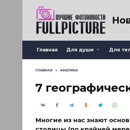
Перейти
к
содержанию
Нов
Главная
Для души
Для те
ГЛАВНАЯ
»
АМЕРИКА
7 географичес
Многие из нас знают основ
столицы (по крайней мере,