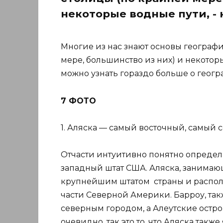
некоторые водные пути, - 
Многие из нас знают основы географи
мере, большинство из них) и некоторы
можно узнать гораздо больше о геогр
7 ФОТО
1. Аляска — самый восточный, самый
Отчасти интуитивно понятно определ
западный штат США. Аляска, занимающ
крупнейшим штатом страны и распол
части Северной Америки. Барроу, так
северным городом, а Алеутские остров
очевидно, так это то, что Аляска так