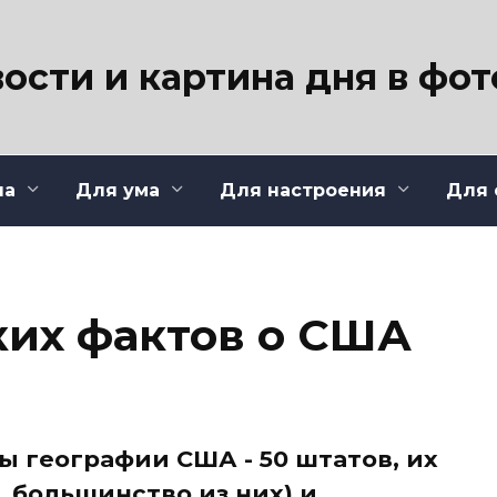
ости и картина дня в фо
ла
Для ума
Для настроения
Для 
ких фактов о США
ы географии США - 50 штатов, их
 большинство из них) и