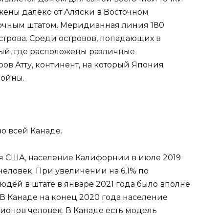
жены далеко от Аляски в Восточном
точным штатом. Меридианная линия 180
строва. Среди островов, попадающих в
ый, где расположены различные
ов Атту, континент, на который Япония
войны.
о всей Канаде.
 США, население Калифорнии в июле 2019
человек. При увеличении на 6,1% по
юдей в штате в январе 2021 года было вполне
 В Канаде на конец 2020 года население
лионов человек. В Канаде есть модель