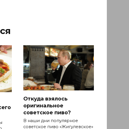
ся
Откуда взялось
оригинальное
сего
советское пиво?
В наши дни популярное
ы
советское пиво «Жигулевское»
о.