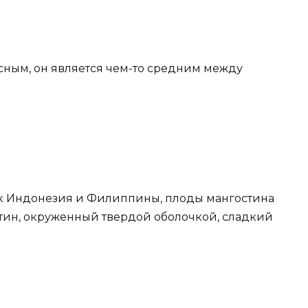
усным, он является чем-то средним между
как Индонезия и Филиппины, плоды мангостина
стин, окруженный твердой оболочкой, сладкий