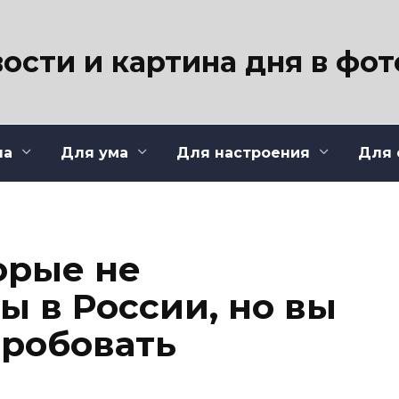
ости и картина дня в фо
ла
Для ума
Для настроения
Для 
торые не
ы в России, но вы
робовать