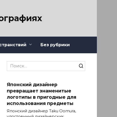
тографиях
странствий
Без рубрики
Search
for:
Японский дизайнер
превращает знаменитые
логотипы в пригодные для
использования предметы
Японский дизайнер Taku Oomura,
удостоенный дизайнерских