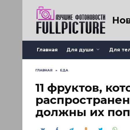
Перейти
к
содержанию
Нов
Главная
Для души
Для те
ГЛАВНАЯ
»
ЕДА
11 фруктов, ко
распространен
должны их поп