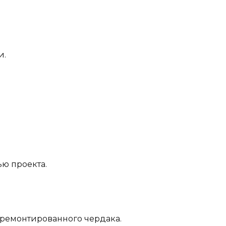
и.
ью проекта.
отремонтированного чердака.