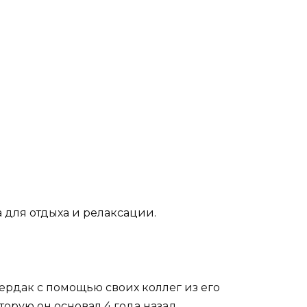
а для отдыха и релаксации.
ердак с помощью своих коллег из его
торую он основал 4 года назад.