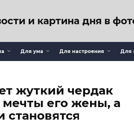
ости и картина дня в фо
ла
Для ума
Для настроения
Для 
ет жуткий чердак
 мечты его жены, а
и становятся