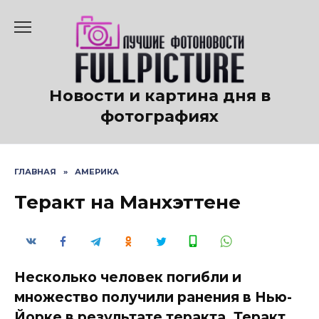
Перейти
к
содержанию
Новости и картина дня в
фотографиях
ГЛАВНАЯ
»
АМЕРИКА
Теракт на Манхэттене
Несколько человек погибли и
множество получили ранения в Нью-
Йорке в результате теракта. Теракт