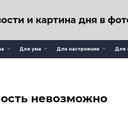
ости и картина дня в фо
ла
Для ума
Для настроения
Для 
ость невозможно