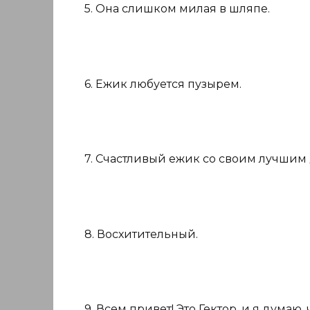
5. Она слишком милая в шляпе.
6. Ежик любуется пузырем.
7. Счастливый ежик со своим лучшим 
8. Восхитительный.
9. Всем привет! Это Гектор, и я думаю,