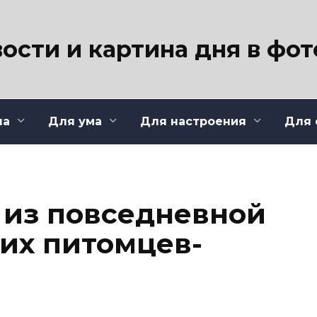
ости и картина дня в фо
ла
Для ума
Для настроения
Для 
 из повседневной
их питомцев-