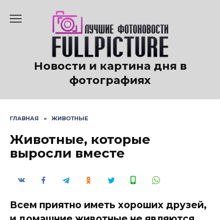
Перейти
к
содержанию
Новости и картина дня в
фотографиях
ГЛАВНАЯ
»
ЖИВОТНЫЕ
Животные, которые
выросли вместе
Всем приятно иметь хороших друзей,
и домашние животные не являются