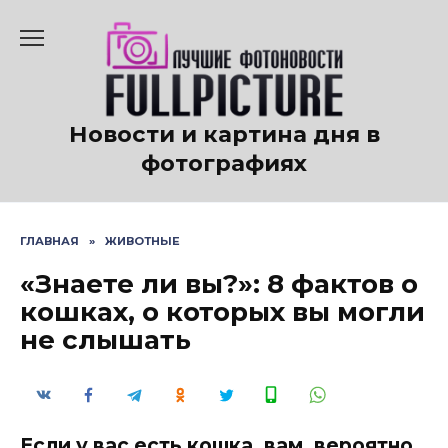
Перейти
к
содержанию
Новости и картина дня в
фотографиях
ГЛАВНАЯ
»
ЖИВОТНЫЕ
«Знаете ли вы?»: 8 фактов о
кошках, о которых вы могли
не слышать
Если у вас есть кошка, вам, вероятно,