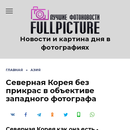
Перейти
к
содержанию
Новости и картина дня в
фотографиях
ГЛАВНАЯ
»
АЗИЯ
Северная Корея без
прикрас в объективе
западного фотографа
Северная Корея как она есть -