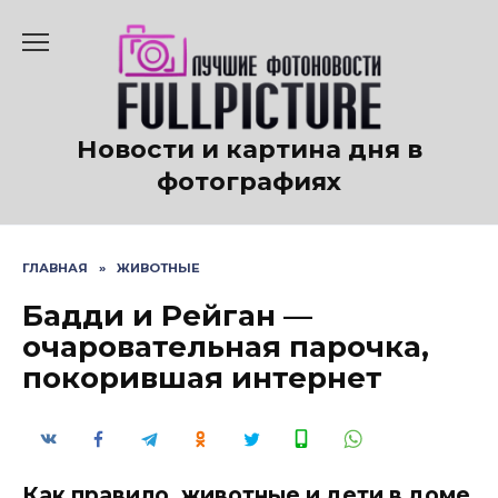
Перейти
к
содержанию
Новости и картина дня в
фотографиях
ГЛАВНАЯ
»
ЖИВОТНЫЕ
Бадди и Рейган —
очаровательная парочка,
покорившая интернет
Как правило, животные и дети в доме