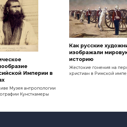
Как русские художн
изображали мирову
историю
ическое
нообразие
Жестокие гонения на пер
сийской Империи в
христиан в Римской имп
ах
хиве Музея антропологии
нографии Кунсткамеры