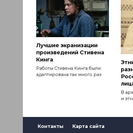
Лучшие экранизации
произведений Стивена
Кинга
Этн
Работы Стивена Кинга были
раз
адаптирована так много раз
Рос
лиц
В ар
и эт
Контакты
Карта сайта