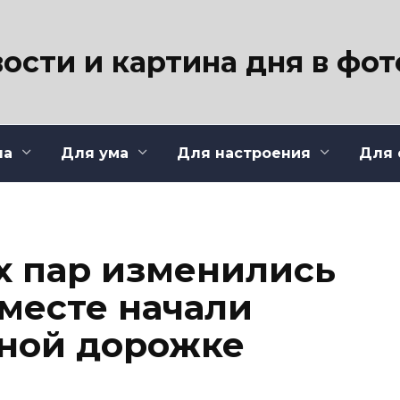
ости и картина дня в фо
ла
Для ума
Для настроения
Для 
ых пар изменились
 вместе начали
сной дорожке