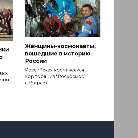
Женщины-космонавты,
ики
вошедшие в историю
ю
России
Российская космическая
вых
корпорация "Роскосмос"
ерии
собирает