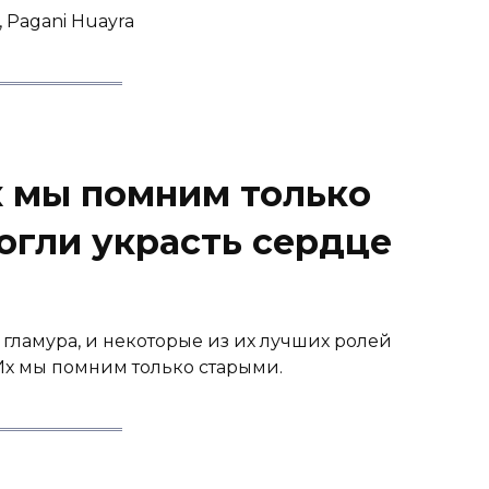
 Pagani Huayra
х мы помним только
огли украсть сердце
 гламура, и некоторые из их лучших ролей
 Их мы помним только старыми.