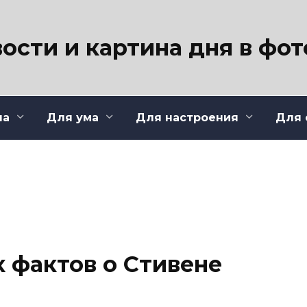
ости и картина дня в фо
ла
Для ума
Для настроения
Для 
 фактов о Стивене