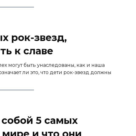
х рок-звезд,
ть к славе
пех могут быть унаследованы, как и наша
значает ли это, что дети рок-звезд должны
 собой 5 самых
 мире и что они