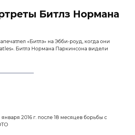
ортреты Битлз Нормана
апечатлел «Битлз» на Эбби-роуд, когда они
atles». Битлз Нормана Паркинсона видели
января 2016 г. после 18 месяцев борьбы с
3 ФОТО