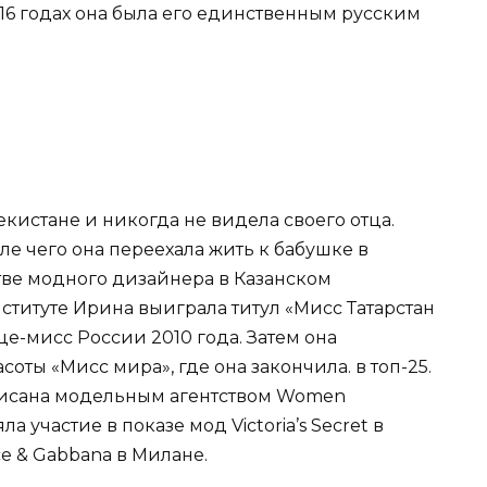
016 годах она была его единственным русским
екистане и никогда не видела своего отца.
ле чего она переехала жить к бабушке в
стве модного дизайнера в Казанском
титуте Ирина выиграла титул «Мисс Татарстан
ице-мисс России 2010 года. Затем она
оты «Мисс мира», где она закончила. в топ-25.
писана модельным агентством Women
 участие в показе мод Victoria’s Secret в
e & Gabbana в Милане.