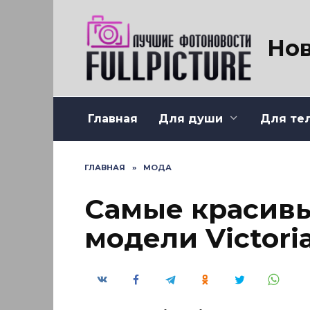
Перейти
к
содержанию
Нов
Главная
Для души
Для те
ГЛАВНАЯ
»
МОДА
Самые красив
модели Victoria