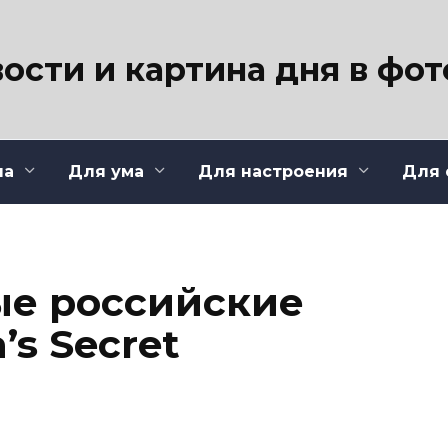
ости и картина дня в фо
ла
Для ума
Для настроения
Для 
ые российские
’s Secret