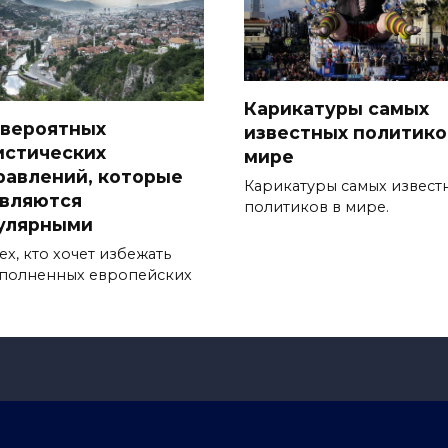
Карикатуры самых
евероятных
известных политико
истических
мире
равлений, которые
Карикатуры самых извест
являются
политиков в мире.
улярными
ех, кто хочет избежать
полненных европейских