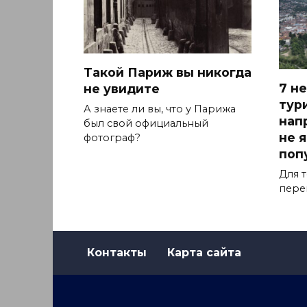
Такой Париж вы никогда
7 н
не увидите
тур
А знаете ли вы, что у Парижа
нап
был свой официальный
не 
фотограф?
поп
Для т
пере
Контакты
Карта сайта