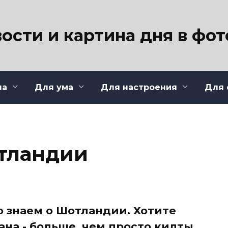
ости и картина дня в фо
ла
Для ума
Для настроения
Для 
отландии
о знаем о Шотландии. Хотите
рана - больше, чем просто килты,