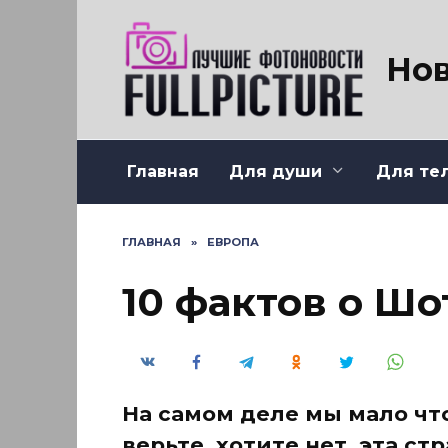
Перейти
к
содержанию
Нов
Главная
Для души
Для те
ГЛАВНАЯ
»
ЕВРОПА
10 фактов о Ш
На самом деле мы мало чт
верьте, хотите нет, эта ст