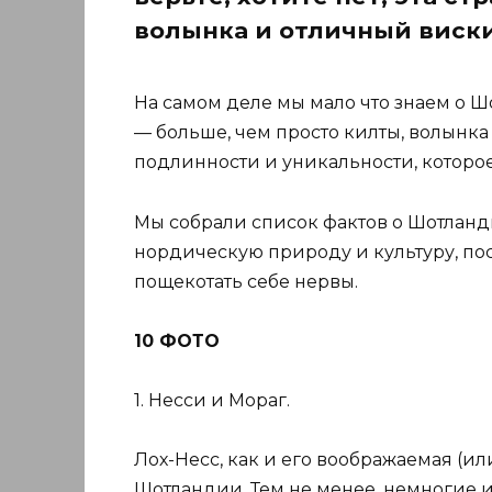
волынка и отличный виски
На самом деле мы мало что знаем о Шот
— больше, чем просто килты, волынка
подлинности и уникальности, которое
Мы собрали список фактов о Шотландии
нордическую природу и культуру, посет
пощекотать себе нервы.
10 ФОТО
1. Несси и Мораг.
Лох-Несс, как и его воображаемая (и
Шотландии. Тем не менее, немногие из 