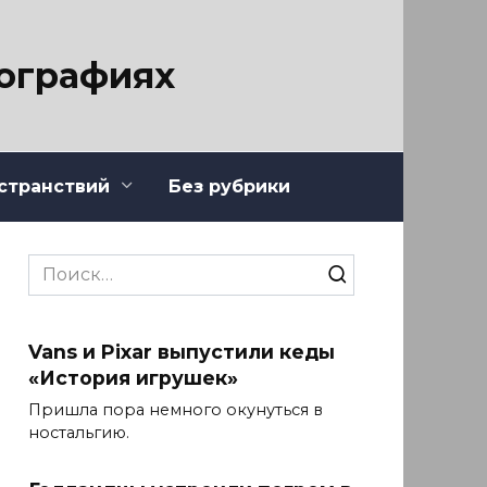
тографиях
странствий
Без рубрики
Search
for:
Vans и Pixar выпустили кеды
«История игрушек»
Пришла пора немного окунуться в
ностальгию.