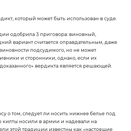
рдикт, который может быть использован в суде.
дии одобрила 3 ​​приговора: виновный,
ний вариант считается оправдательным, даже
евиновности подсудимого, но не может
отивники и сторонники, однако, если их
 доказанного» вердикта является решающей.
су о том, следует ли носить нижнее белье под
 килты носили в армии и надевали на
тели этой традиции известны как «настоящие