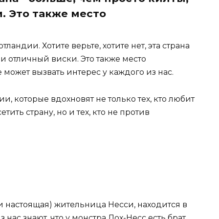
. Это также место
ландии. Хотите верьте, хотите нет, эта страна
 и отличный виски. Это также место
 может вызвать интерес у каждого из нас.
, которые вдохновят не только тех, кто любит
ить страну, но и тех, кто не против
ли настоящая) жительница Несси, находится в
нас знают, что у монстра Лох-Несс есть брат,