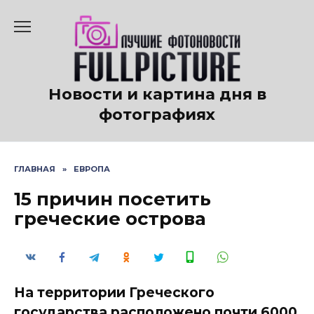
Перейти
к
содержанию
Новости и картина дня в
фотографиях
ГЛАВНАЯ
»
ЕВРОПА
15 причин посетить
греческие острова
На территории Греческого
государства расположено почти 6000