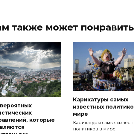
ам также может понравить
Карикатуры самых
евероятных
известных политико
истических
мире
равлений, которые
Карикатуры самых извест
являются
политиков в мире.