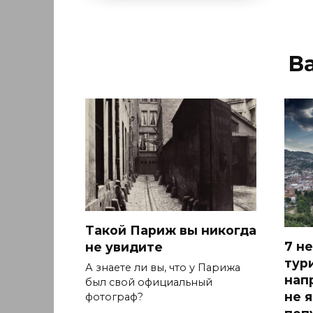
В
Такой Париж вы никогда
7 н
не увидите
тур
А знаете ли вы, что у Парижа
нап
был свой официальный
не 
фотограф?