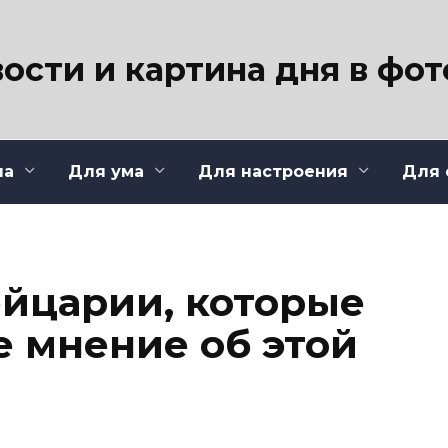
ости и картина дня в фо
ла
Для ума
Для настроения
Для 
ейцарии, которые
 мнение об этой