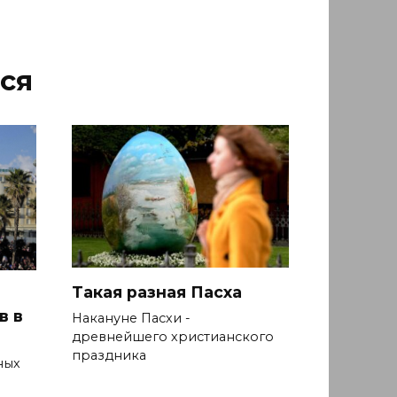
ся
Такая разная Пасха
в в
Накануне Пасхи -
древнейшего христианского
праздника
ных