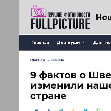
Перейти
к
содержанию
Нов
Главная
Для души
Для те
ГЛАВНАЯ
»
ЕВРОПА
9 фактов о Шв
изменили наше
стране