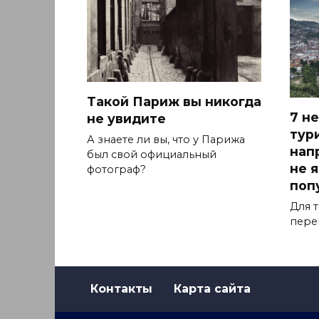
Такой Париж вы никогда
7 н
не увидите
тур
А знаете ли вы, что у Парижа
нап
был свой официальный
не 
фотограф?
поп
Для т
пере
Контакты
Карта сайта