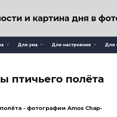
ости и картина дня в фо
ла
Для ума
Для настроения
Для 
ты птичьего полёта
полёта - фотографии Amos Chap­