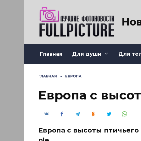
Перейти
к
содержанию
Нов
Главная
Для души
Для те
ГЛАВНАЯ
»
ЕВРОПА
Европа с высо
Европа с высоты птичьего 
ple.