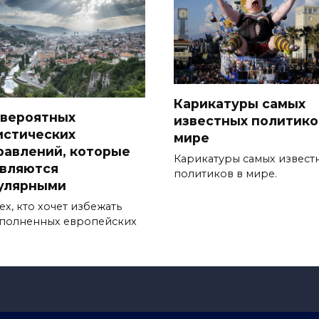
Карикатуры самых
евероятных
известных политико
истических
мире
равлений, которые
Карикатуры самых извест
являются
политиков в мире.
улярными
ех, кто хочет избежать
полненных европейских