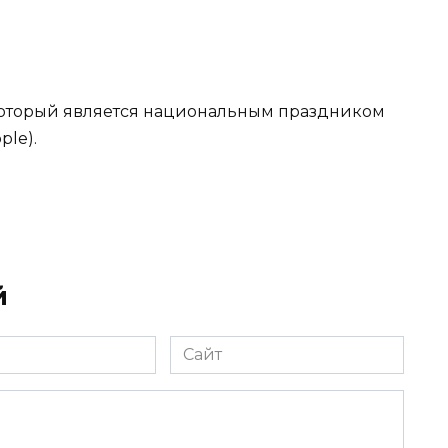
 который является национальным праздником
ple).
й
Сайт