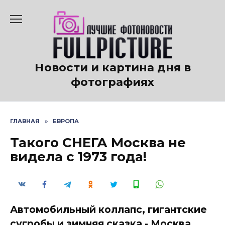
Перейти
к
содержанию
Новости и картина дня в
фотографиях
ГЛАВНАЯ
»
ЕВРОПА
Такого СНЕГА Москва не
видела с 1973 года!
Автомобильный коллапс, гигантские
сугробы и зимняя сказка - Москва