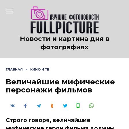
Перейти
к
содержанию
Новости и картина дня в
фотографиях
ГЛАВНАЯ
»
КИНО И ТВ
Величайшие мифические
персонажи фильмов
Строго говоря, величайшие
мифические герои фильма должны