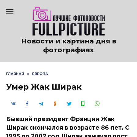
Перейти
к
содержанию
Новости и картина дня в
фотографиях
ГЛАВНАЯ
»
ЕВРОПА
Умер Жак Ширак
Бывший президент Франции Жак
Ширак скончался в возрасте 86 лет. С
1995 по 2007 год Ширак занимал пост