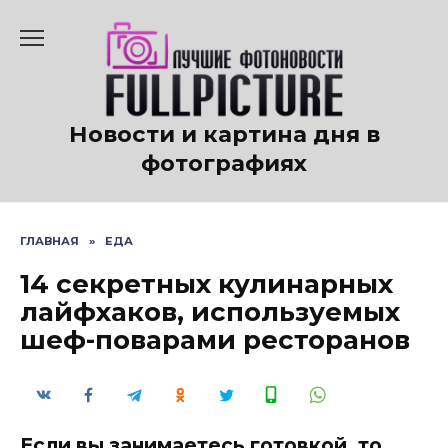
Перейти
к
содержанию
Новости и картина дня в
фотографиях
ГЛАВНАЯ
»
ЕДА
14 секретных кулинарных
лайфхаков, используемых
шеф-поварами ресторанов
Если вы занимаетесь готовкой, то