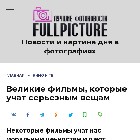
Перейти
к
содержанию
Новости и картина дня в
фотографиях
ГЛАВНАЯ
»
КИНО И ТВ
Великие фильмы, которые
учат серьезным вещам
Некоторые фильмы учат нас
моральным ценностям и дают