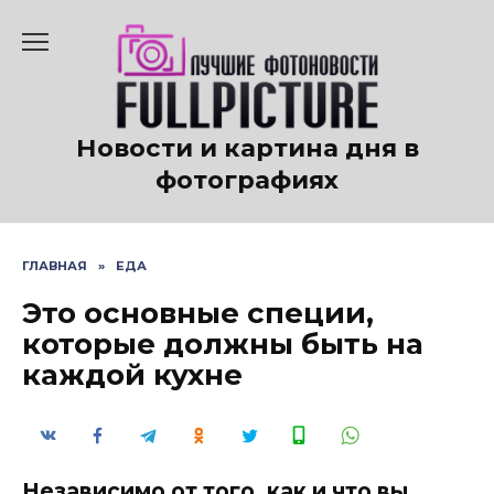
Перейти
к
содержанию
Новости и картина дня в
фотографиях
ГЛАВНАЯ
»
ЕДА
Это основные специи,
которые должны быть на
каждой кухне
Независимо от того, как и что вы