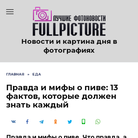
Перейти
к
содержанию
Новости и картина дня в
фотографиях
ГЛАВНАЯ
»
ЕДА
Правда и мифы о пиве: 13
фактов, которые должен
знать каждый
Правда и мифы о пиве. Что правда, а