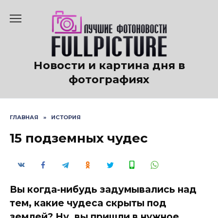
Перейти
к
содержанию
Новости и картина дня в
фотографиях
ГЛАВНАЯ
»
ИСТОРИЯ
15 подземных чудес
Вы когда-нибудь задумывались над
тем, какие чудеса скрыты под
землей? Ну, вы пришли в нужное