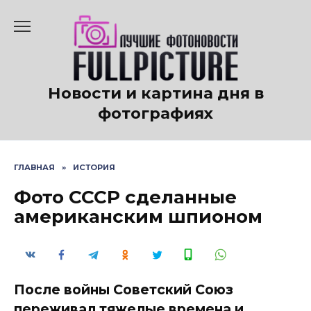
Перейти
к
содержанию
Новости и картина дня в
фотографиях
ГЛАВНАЯ
»
ИСТОРИЯ
Фото СССР сделанные
американским шпионом
После войны Советский Союз
переживал тяжелые времена и