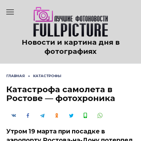
Перейти
к
содержанию
Новости и картина дня в
фотографиях
ГЛАВНАЯ
»
КАТАСТРОФЫ
Катастрофа самолета в
Ростове — фотохроника
Утром 19 марта при посадке в
аэропорту Ростова-на-Дону потерпел