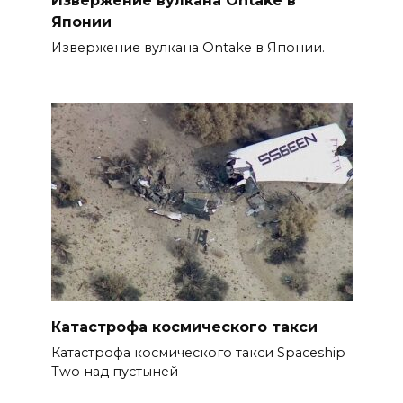
Извержение вулкана Ontake в
Японии
Извержение вулкана Ontake в Японии.
Катастрофа космического такси
Катастрофа космического такси Spaceship
Two над пустыней