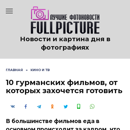
Перейти
к
содержанию
Новости и картина дня в
фотографиях
ГЛАВНАЯ
»
КИНО И ТВ
10 гурманских фильмов, от
которых захочется готовить
В большинстве фильмов еда в
основном происходит за кадром, что