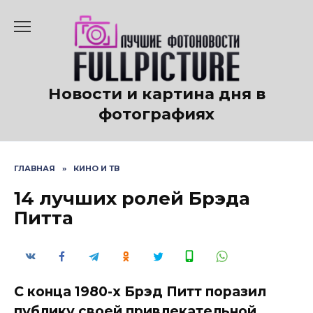
Перейти
к
содержанию
Новости и картина дня в
фотографиях
ГЛАВНАЯ
»
КИНО И ТВ
14 лучших ролей Брэда
Питта
С конца 1980-х Брэд Питт поразил
публику своей привлекательной