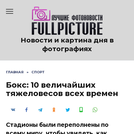
Перейти
к
содержанию
Новости и картина дня в
фотографиях
ГЛАВНАЯ
»
СПОРТ
Бокс: 10 величайших
тяжеловесов всех времен
Стадионы были переполнены по
всему миру, чтобы увидеть, как