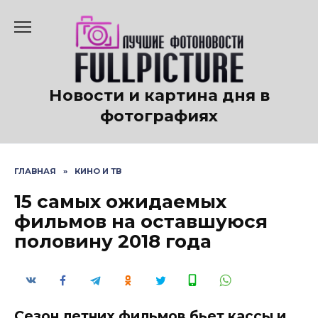
Перейти
к
содержанию
Новости и картина дня в
фотографиях
ГЛАВНАЯ
»
КИНО И ТВ
15 самых ожидаемых
фильмов на оставшуюся
половину 2018 года
Сезон летних фильмов бьет кассы и