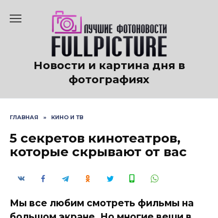
Перейти
к
содержанию
Новости и картина дня в
фотографиях
ГЛАВНАЯ
»
КИНО И ТВ
5 секретов кинотеатров,
которые скрывают от вас
Мы все любим смотреть фильмы на
большом экране. Но многие вещи в