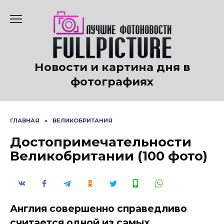
Перейти
к
содержанию
Новости и картина дня в
фотографиях
ГЛАВНАЯ
»
ВЕЛИКОБРИТАНИЯ
Достопримечательности
Великобритании (100 фото)
Англия совершенно справедливо
считается одной из самых