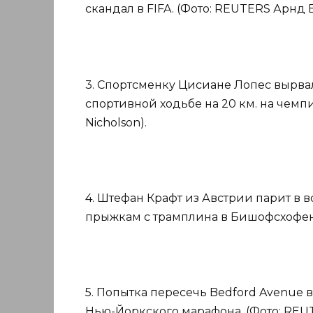
скандал в FIFA. (Фото: REUTERS Арнд 
3. Спортсменку Цисиане Лопес вырва
спортивной ходьбе на 20 км. на чемпи
Nicholson).
4. Штефан Крафт из Австрии парит в в
прыжкам с трамплина в Бишофсхофене.
5. Попытка пересечь Bedford Avenue 
Нью-Йоркского марафона. (Фото: REUTE