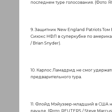
последнем туре голосования. (Фото: REU
9. Защитник New England Patriots То
Сихокс НФЛ в суперкубке по американ
/ Brian Snyder).
10. Карлос Ламадрид не смог удержат
предварительного тура.
11. Флойд Мэйуэзер-младший в США на
раунде. (Фото: REUTERS / Steve Marcus)