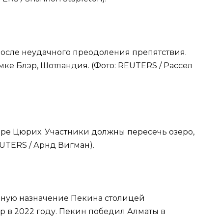
после неудачного преодоления препятствия.
ке Блэр, Шотландия. (Фото: REUTERS / Рассел
ере Цюрих. Участники должны пересечь озеро,
EUTERS / Арнд Вигман).
дную назначение Пекина столицей
 в 2022 году. Пекин победил Алматы в