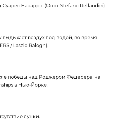
уарес Наварро. (Фото: Stefano Rellandini).
у выдыхает воздух под водой, во время
S / Laszlo Balogh).
сле победы над Роджером Федерера, на
ships в Нью-Йорке.
тсутствие лунки.