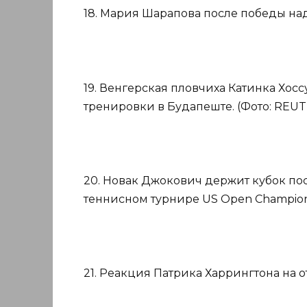
18. Мария Шарапова после победы над С
19. Венгерская пловчиха Катинка Хосс
тренировки в Будапеште. (Фото: REUTER
20. Новак Джокович держит кубок по
теннисном турнире US Open Champion
21. Реакция Патрика Харрингтона на о