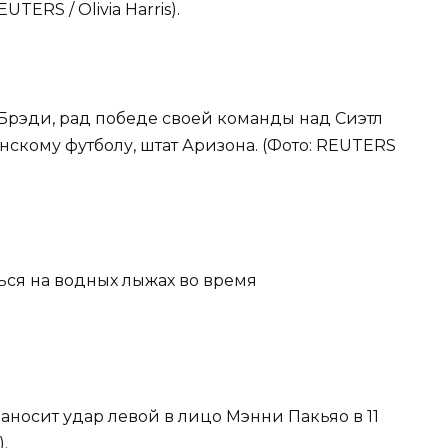
TERS / Olivia Harris).
м Брэди, рад победе своей команды над Сиэтл
скому футболу, штат Аризона. (Фото: REUTERS
ься на водных лыжах во время
носит удар левой в лицо Мэнни Пакьяо в 11
.