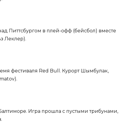
над Питтсбургом в плей-офф (бейсбол) вместе
з Леклер).
ремя фестиваля Red Bull. Курорт Шымбулак,
matov).
в Балтиморе. Игра прошла с пустыми трибунами,
.