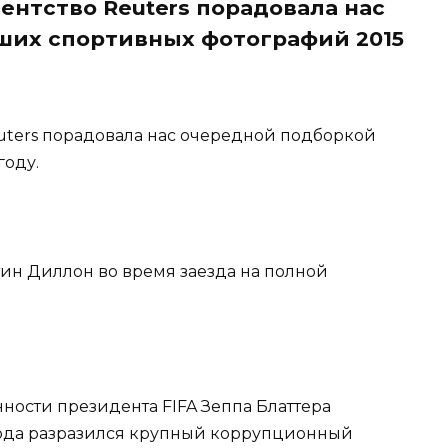
гентство Reuters порадовала нас
ших спортивных фотографий 2015
euters порадовала нас очередной подборкой
году.
стин Диллон во время заезда на полной
ности президента FIFA Зеппа Блаттера
года разразился крупный коррупционный