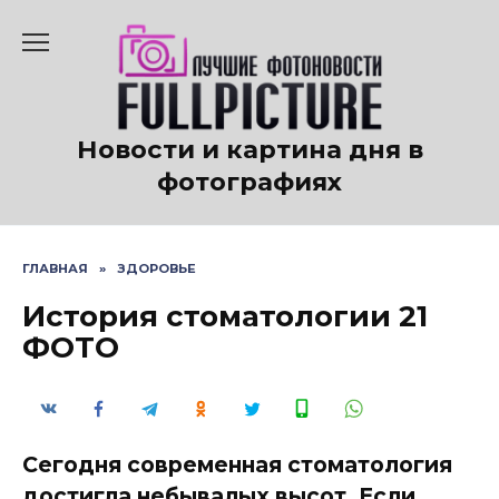
Перейти
к
содержанию
Новости и картина дня в
фотографиях
ГЛАВНАЯ
»
ЗДОРОВЬЕ
История стоматологии 21
ФОТО
Сегодня современная стоматология
достигла небывалых высот. Если