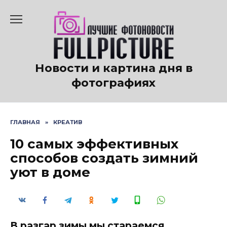
Перейти
к
содержанию
Новости и картина дня в
фотографиях
ГЛАВНАЯ
»
КРЕАТИВ
10 самых эффективных
способов создать зимний
уют в доме
В разгар зимы мы стараемся