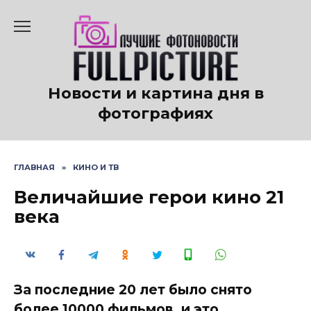
Перейти
к
содержанию
Новости и картина дня в
фотографиях
ГЛАВНАЯ
»
КИНО И ТВ
Величайшие герои кино 21
века
За последние 20 лет было снято
более 10000 фильмов, и это