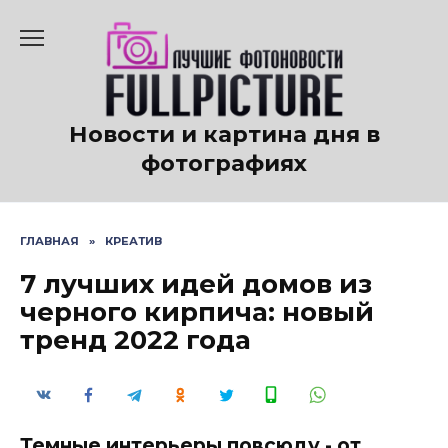
Перейти
к
содержанию
Новости и картина дня в
фотографиях
ГЛАВНАЯ
»
КРЕАТИВ
7 лучших идей домов из
черного кирпича: новый
тренд 2022 года
Темные интерьеры повсюду - от