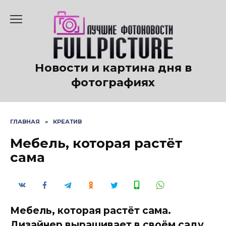
Перейти
к
содержанию
Новости и картина дня в
фотографиях
ГЛАВНАЯ
»
КРЕАТИВ
Мебель, которая растёт
сама
Мебель, которая растёт сама.
Дизайнер выращивает в своём саду