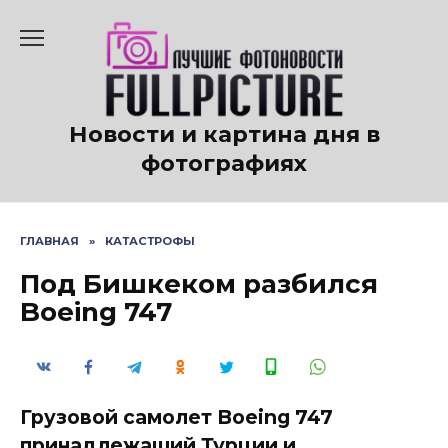
Перейти
к
содержанию
Новости и картина дня в
фотографиях
ГЛАВНАЯ
»
КАТАСТРОФЫ
Под Бишкеком разбился
Boeing 747
Грузовой самолет Boeing 747
принадлежащий Турции и