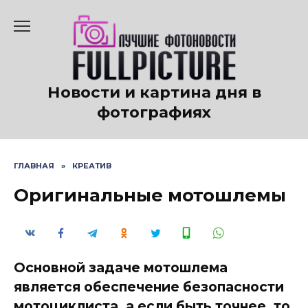
Перейти
к
содержанию
Новости и картина дня в
фотографиях
ГЛАВНАЯ
»
КРЕАТИВ
Оригинальные мотошлемы
Основной задаче мотошлема
является обеспечение безопасности
мотоциклиста, а если быть точнее, то