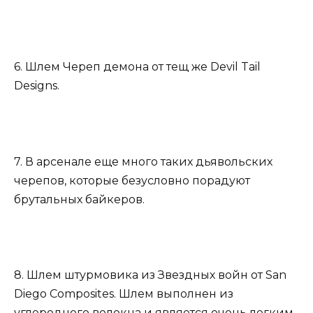
6. Шлем Череп демона от тещ же Devil Tail
Designs.
7. В арсенале еще много таких дьявольских
черепов, которые безусловно порадуют
брутальных байкеров.
8. Шлем штурмовика из Звездных войн от San
Diego Composites. Шлем выполнен из
углеродного волокна и является очень легким,