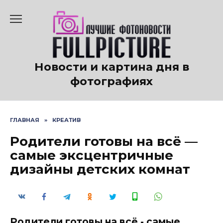
Перейти
к
содержанию
Новости и картина дня в
фотографиях
ГЛАВНАЯ
»
КРЕАТИВ
Родители готовы на всё —
самые эксцентричные
дизайны детских комнат
Родители готовы на всё - самые