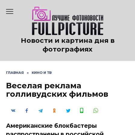
Перейти
к
содержанию
Новости и картина дня в
фотографиях
ГЛАВНАЯ
»
КИНО И ТВ
Веселая реклама
голливудских фильмов
Американские блокбастеры
распространены в российской