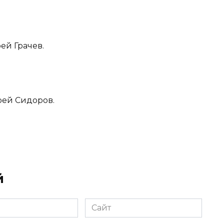
ей Грачев.
рей Сидоров.
й
Сайт