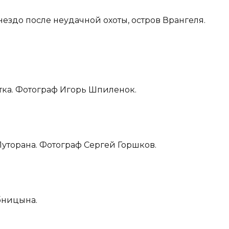
гнездо после неудачной охоты, остров Врангеля.
тка. Фотограф Игорь Шпиленок.
Путорана. Фотограф Сергей Горшков.
бницына.