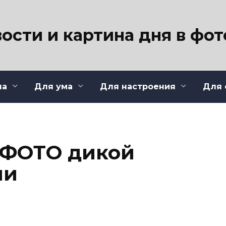
ости и картина дня в фо
ла
Для ума
Для настроения
Для 
 ФОТО дикой
ии