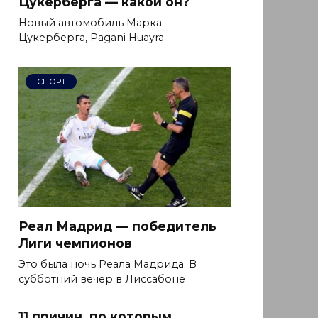
Цукерберга — какой он?
Новый автомобиль Марка
Цукерберга, Pagani Huayra
СПОРТ
Реал Мадрид — победитель
Лиги чемпионов
Это была ночь Реала Мадрида. В
субботний вечер в Лиссабоне
11 причин, по которым