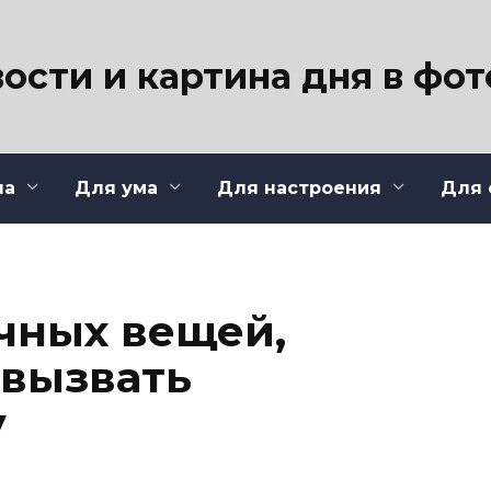
ости и картина дня в фо
ла
Для ума
Для настроения
Для 
чных вещей,
 вызвать
у