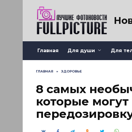
Перейти
к
содержанию
Нов
Главная
Для души
Для те
ГЛАВНАЯ
»
ЗДОРОВЬЕ
8 самых необы
которые могут
передозировк