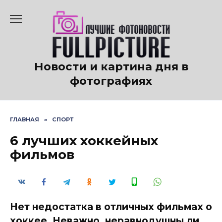
Перейти
к
содержанию
Новости и картина дня в
фотографиях
ГЛАВНАЯ
»
СПОРТ
6 лучших хоккейных
фильмов
Нет недостатка в отличных фильмах о
хоккее. Неважно, неравнодушны ли