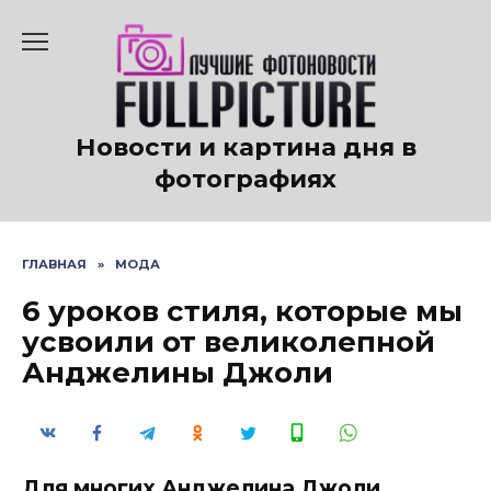
Перейти
к
содержанию
Новости и картина дня в
фотографиях
ГЛАВНАЯ
»
МОДА
6 уроков стиля, которые мы
усвоили от великолепной
Анджелины Джоли
Для многих Анджелина Джоли