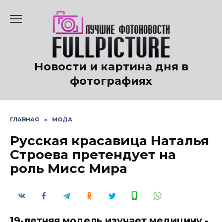
Перейти
к
содержанию
Новости и картина дня в
фотографиях
ГЛАВНАЯ
»
МОДА
Русская красавица Наталья
Строева претендует на
роль Мисс Мира
19-летняя модель изучает медицину -