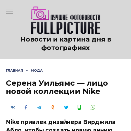
Перейти
к
содержанию
Новости и картина дня в
фотографиях
ГЛАВНАЯ
»
МОДА
Серена Уильямс — лицо
новой коллекции Nike
Nike привлек дизайнера Вирджила
Абло, чтобы создать новую линию