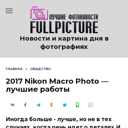
Перейти
к
содержанию
Новости и картина дня в
фотографиях
ГЛАВНАЯ
»
ОБЩЕСТВО
2017 Nikon Macro Photo —
лучшие работы
Иногда больше - лучше, но не в тех
случаях, когда речь идет о деталях.И